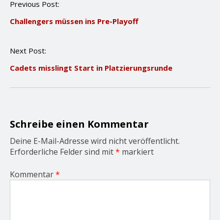
P
Previous Post:
o
Challengers müssen ins Pre-Playoff
s
t
n
Next Post:
a
v
Cadets misslingt Start in Platzierungsrunde
i
g
a
t
i
o
Schreibe einen Kommentar
n
Deine E-Mail-Adresse wird nicht veröffentlicht.
Erforderliche Felder sind mit
*
markiert
Kommentar
*