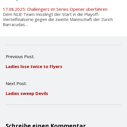
17.08.2025: Challengers im Series Opener überfahren
Dem NLB-Team misslingt der Start in die Playoff-
Viertelfinalserie gegen die zweite Mannschaft der Zürich
Barracudas...
P
Previous Post:
o
Ladies lose twice to Flyers
s
t
n
Next Post:
a
v
Ladies sweep Devils
i
g
a
t
i
o
Schreibe einen Kommentar