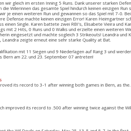
en wir gleich im ersten Inning 5 Runs. Dank unserer starken Def
 die Wilerinnen das gesamte Spiel hindurch keinen einzigen Run s
n wir je einen weiteren Run und gewannen so das Spiel mit 7-0. 
ere Defense machte keinen einzigen Error! Karen Heimgartner sc
s einen Single. Karen battete zwei RBI’s, Elisabete Vieira und Kar
ngs mit 2 Hits, 0 Runs und 0 Walks und erzielte einen weiteren W
tcherin eingesetzt und machte sogleich 3 Strikeouts! Leandra und 
Leandra zeigte erneut eine sehr starke Quality at Bat.
ifikation mit 11 Siegen und 9 Niederlagen auf Rang 3 und werden
us Bern am 22. und 23. September 07 antreten!
s
roved its record to 3-1 after winning both games in Bern, as the
ch improved its record to .500 after winning twice against the Wi
t the Wil Devils on Saturday, May 25, 13-5 and 8-7. In the first