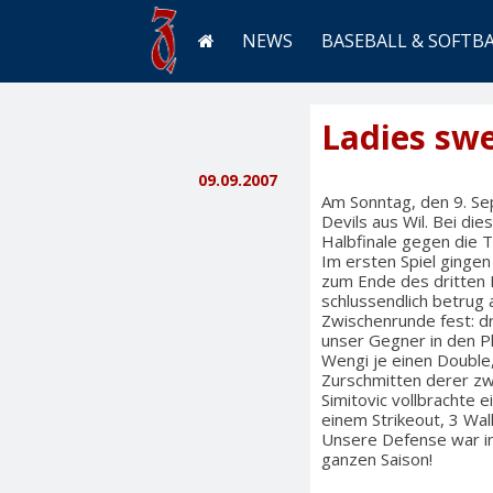
NEWS
BASEBALL & SOFTB
Ladies swe
09.09.2007
Am Sonntag, den 9. Se
Devils aus Wil. Bei di
Halbfinale gegen die T
Im ersten Spiel gingen
zum Ende des dritten I
schlussendlich betrug 
Zwischenrunde fest: dr
unser Gegner in den P
Wengi je einen Double,
Zurschmitten derer zwe
Simitovic vollbrachte e
einem Strikeout, 3 Wal
Unsere Defense war im 
ganzen Saison!