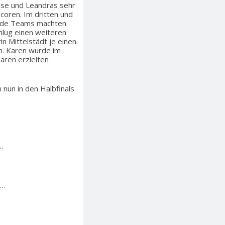
ense und Leandras sehr
coren. Im dritten und
Beide Teams machten
hlug einen weiteren
in Mittelstädt je einen.
in. Karen wurde im
Karen erzielten
 nun in den Halbfinals
…
l…
…