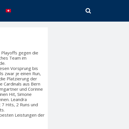
SEARCH
 Playoffs gegen die
elches Team im
de.
diesen Vorsprung bis
ls zwar je einen Run,
die Platzierung der
ie Cardinals aus Bern
imgartner und Corinne
inen Hit, Simone
einen. Leandra
t 7 Hits, 2 Runs und
ts.
r besten Leistungen der