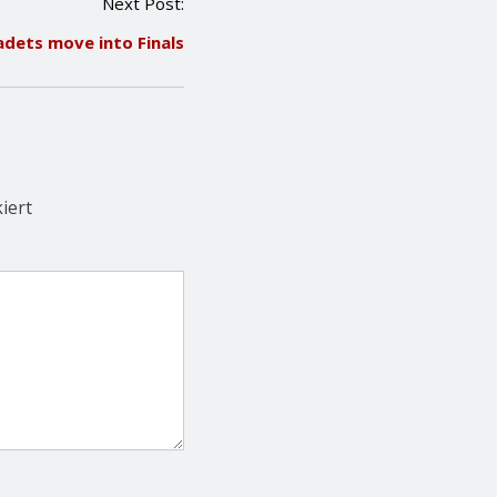
Next Post:
adets move into Finals
iert