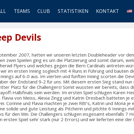
ALL
TEAMS
CLUB
STATISTIKEN
KONTAKT
ep Devils
ptember 2007, hatten wir unseren letzten Doubleheader vor den
esen zwei Spielen ging es um die Platzierung und somit darum, w
herwil Flyers und welches gegen die Bern Cardinals antreten wür
 wir im ersten Inning sogleich mit 4 Runs in Führung und bauten 
nnings auf 6-0 aus. Im vierten und fünften Inning scorten die Devi
aber der Endstand 9-2 für uns. Mit diesem ersten Sieg stand nun 
itter Platz für die Challengers! Somit wussten wir bereits, dass d
layoff-Halbfinals sein werden. Im ersten Spiel schlugen Karen He
 Flavia von Meiss, Alexia Zingg und Katrin Dresbach batteten je e
i. Corinne und Flavia machten je zwei RBI’s, Katrin und Monä je 
ine solide und gute Leistung als Pitcherin und pitchte 6 Innings mi
ks für den Win. Die Challengers schlugen insgesamt ebenfalls 7 Hi
ersten Spiel sehr stark (nur 2 Errors) und wir lieferten eine de