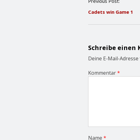
P
Previous Post:
o
Cadets win Game 1
s
t
n
a
v
i
Schreibe einen
g
a
Deine E-Mail-Adresse w
t
i
Kommentar
*
o
n
Name
*