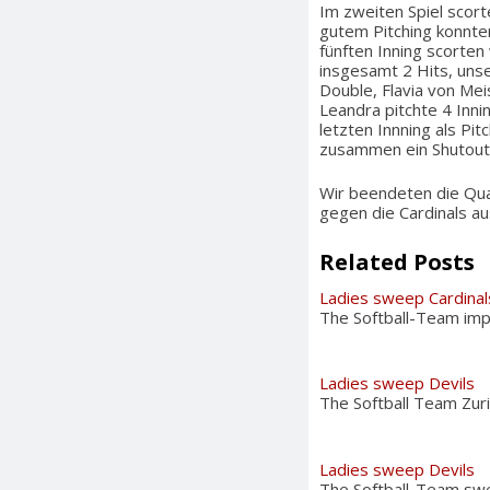
Im zweiten Spiel scort
gutem Pitching konnten
fünften Inning scorte
insgesamt 2 Hits, uns
Double, Flavia von Meis
Leandra pitchte 4 Inni
letzten Innning als Pi
zusammen ein Shutout, 
Wir beendeten die Qual
gegen die Cardinals a
Related Posts
Ladies sweep Cardinal
The Softball-Team imp
Ladies sweep Devils
The Softball Team Zuri
Ladies sweep Devils
The Softball-Team swep