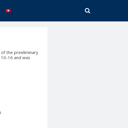
SEARCH
of the preeliminary
of 10-16 and was
…
G