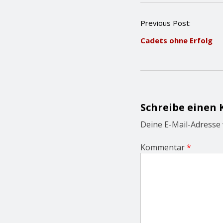
P
Previous Post:
o
Cadets ohne Erfolg
s
t
n
a
v
i
g
Schreibe einen
a
t
Deine E-Mail-Adresse w
i
o
Kommentar
*
n