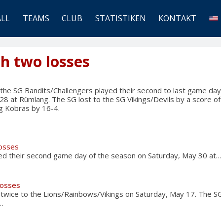
ALL
TEAMS
CLUB
STATISTIKEN
KONTAKT
h two losses
he SG Bandits/Challengers played their second to last game day 
28 at Rümlang. The SG lost to the SG Vikings/Devils by a score 
g Kobras by 16-4.
losses
hed their second game day of the season on Saturday, May 30 at
losses
wice to the Lions/Rainbows/Vikings on Saturday, May 17. The S
…