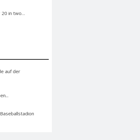
y 20 in two…
le auf der
n...
 Baseballstadion