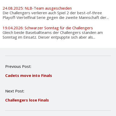
24.08.2025: NLB-Team ausgeschieden
Die Challengers verlieren auch Spiel 2 der best-of-three
Playoff-Viertelfinal Serie gegen die zweite Mannschaft der...
19.04.2026: Schwarzer Sonntag für die Challengers
Gleich beide Baseballteams der Challengers standen am
Sonntag im Einsatz. Dieser entpuppte sich aber als...
P
Previous Post:
o
Cadets move into Finals
s
t
n
Next Post:
a
v
Challengers lose Finals
i
g
a