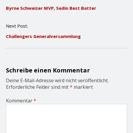
o
Byrne Schweizer MVP, Sedin Best Batter
s
t
n
Next Post:
a
v
Challengers Generalversammlung
i
g
a
t
i
o
Schreibe einen Kommentar
n
Deine E-Mail-Adresse wird nicht veröffentlicht.
Erforderliche Felder sind mit
*
markiert
Kommentar
*