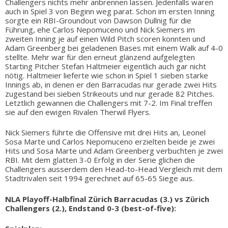
Challengers nichts mehr anbrennen lassen. Jedenfalls waren
auch in Spiel 3 von Beginn weg parat. Schon im ersten Inning
sorgte ein RBI-Groundout von Dawson Dullnig für die
Führung, ehe Carlos Nepomuceno und Nick Siemers im
zweiten Inning je auf einen Wild Pitch scoren konnten und
Adam Greenberg bei geladenen Bases mit einem Walk auf 4-0
stellte. Mehr war für den erneut glänzend aufgelegten
Starting Pitcher Stefan Haltmeier eigentlich auch gar nicht
nötig. Haltmeier lieferte wie schon in Spiel 1 sieben starke
Innings ab, in denen er den Barracudas nur gerade zwei Hits
zugestand bei sieben Strikeouts und nur gerade 82 Pitches.
Letztlich gewannen die Challengers mit 7-2. Im Final treffen
sie auf den ewigen Rivalen Therwil Flyers.
Nick Siemers führte die Offensive mit drei Hits an, Leonel
Sosa Marte und Carlos Nepomuceno erzielten beide je zwei
Hits und Sosa Marte und Adam Greenberg verbuchten je zwei
RBI. Mit dem glatten 3-0 Erfolg in der Serie glichen die
Challengers ausserdem den Head-to-Head Vergleich mit dem
Stadtrivalen seit 1994 gerechnet auf 65-65 Siege aus.
NLA Playoff-Halbfinal Zürich Barracudas (3.) vs Zürich
Challengers (2.), Endstand 0-3 (best-of-five):