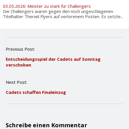
03.05.2026: Meister zu stark für Challengers
Die Challengers waren gegen den noch ungeschlagenen
Titelhalter Therwil Flyers auf verlorenem Posten. Es setzte...
P
Previous Post:
o
Entscheidungsspiel der Cadets auf Sonntag
s
verschoben
t
n
a
Next Post:
v
i
Cadets schaffen Finaleinzug
g
a
t
i
o
n
Schreibe einen Kommentar