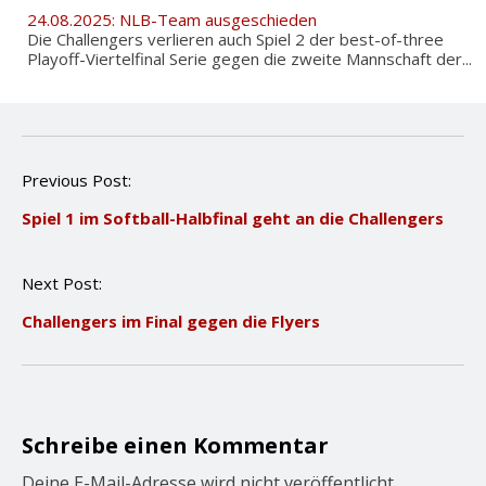
24.08.2025: NLB-Team ausgeschieden
Die Challengers verlieren auch Spiel 2 der best-of-three
Playoff-Viertelfinal Serie gegen die zweite Mannschaft der...
P
Previous Post:
o
Spiel 1 im Softball-Halbfinal geht an die Challengers
s
t
n
Next Post:
a
v
Challengers im Final gegen die Flyers
i
g
a
t
i
o
Schreibe einen Kommentar
n
Deine E-Mail-Adresse wird nicht veröffentlicht.