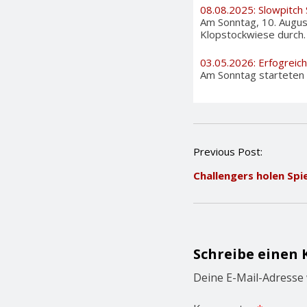
08.08.2025: Slowpitch
Am Sonntag, 10. August
Klopstockwiese durch. A
03.05.2026: Erfogreich
Am Sonntag starteten a
P
Previous Post:
o
Challengers holen Spie
s
t
n
a
v
i
Schreibe einen
g
a
Deine E-Mail-Adresse w
t
i