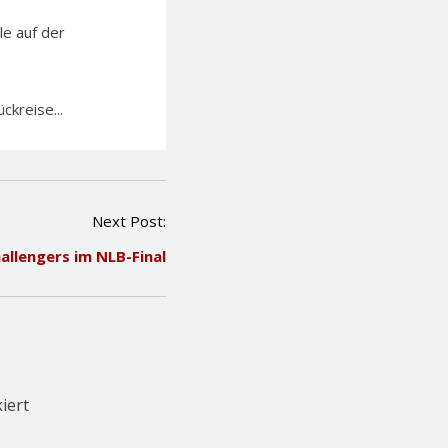
le auf der
ckreise...
Next Post:
allengers im NLB-Final
iert