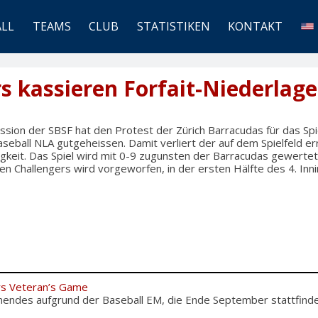
ALL
TEAMS
CLUB
STATISTIKEN
KONTAKT
s kassieren Forfait-Niederlage 
ion der SBSF hat den Protest der Zürich Barracudas für das Spie
Baseball NLA gutgeheissen. Damit verliert der auf dem Spielfeld e
igkeit. Das Spiel wird mit 0-9 zugunsten der Barracudas gewertet.
en Challengers wird vorgeworfen, in der ersten Hälfte des 4. Inni
rs Veteran’s Game
nendes aufgrund der Baseball EM, die Ende September stattfinden