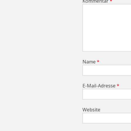
Kommentar
*
o
n
Name
*
E-Mail-Adresse
*
Website