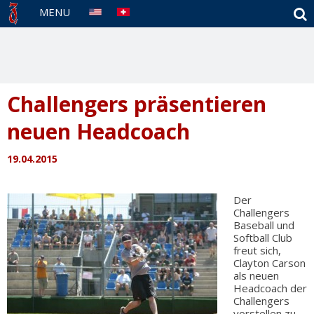
S
MENU
Challengers präsentieren
neuen Headcoach
19.04.2015
Der
Challengers
Baseball und
Softball Club
freut sich,
Clayton
Carson
als neuen
Headcoach der
Challengers
vorstellen zu