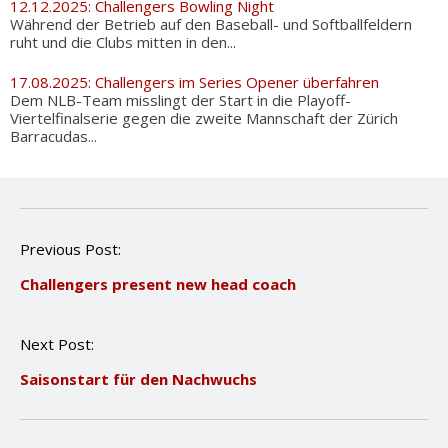
12.12.2025: Challengers Bowling Night
Während der Betrieb auf den Baseball- und Softballfeldern
ruht und die Clubs mitten in den...
17.08.2025: Challengers im Series Opener überfahren
Dem NLB-Team misslingt der Start in die Playoff-
Viertelfinalserie gegen die zweite Mannschaft der Zürich
Barracudas...
P
Previous Post:
o
Challengers present new head coach
s
t
n
Next Post:
a
v
Saisonstart für den Nachwuchs
i
g
a
t