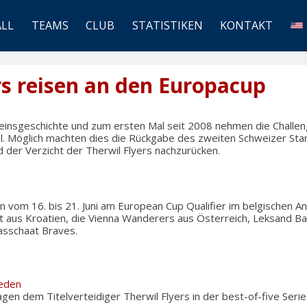
ALL
TEAMS
CLUB
STATISTIKEN
KONTAKT
s reisen an den Europacup
reinsgeschichte und zum ersten Mal seit 2008 nehmen die Challen
l. Möglich machten dies die Rückgabe des zweiten Schweizer Star
der Verzicht der Therwil Flyers nachzurücken.
n vom 16. bis 21. Juni am European Cup Qualifier im belgischen A
t aus Kroatien, die Vienna Wanderers aus Österreich, Leksand B
asschaat Braves.
ieden
agen dem Titelverteidiger Therwil Flyers in der best-of-five Ser