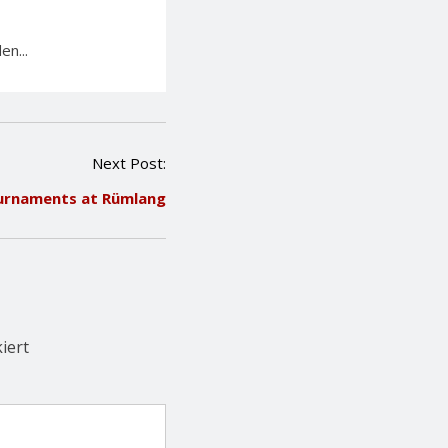
en...
Next Post:
urnaments at Rümlang
iert