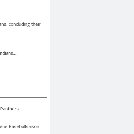
ns, concluding their
Indians.…
Panthers...
neue Baseballsaison