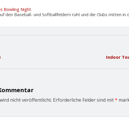
rs Bowling Night
f den Baseball- und Softballfeldern ruht und die Clubs mitten in d
4
Indoor To
 Kommentar
ird nicht veröffentlicht.
Erforderliche Felder sind mit
*
mark