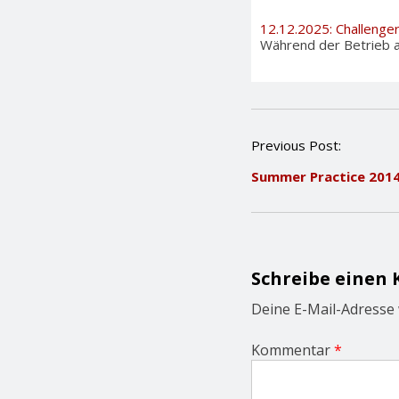
12.12.2025: Challenge
Während der Betrieb au
P
Previous Post:
o
Summer Practice 201
s
t
n
a
v
i
Schreibe einen
g
a
Deine E-Mail-Adresse w
t
i
Kommentar
*
o
n