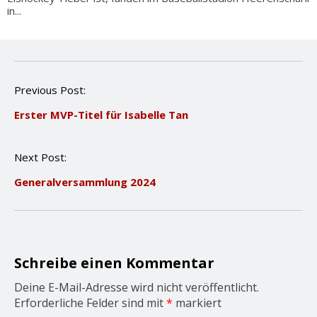
in...
P
Previous Post:
o
Erster MVP-Titel für Isabelle Tan
s
t
n
Next Post:
a
v
Generalversammlung 2024
i
g
a
t
i
o
Schreibe einen Kommentar
n
Deine E-Mail-Adresse wird nicht veröffentlicht.
Erforderliche Felder sind mit
*
markiert