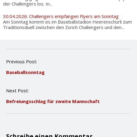
der Challengers los. In...
30.04.2026: Challengers empfangen Flyers am Sonntag
Am Sonntag kommt es im Baseballstadion Heerenschürli zum
Traditionsduell zwischen den Zürich Challengers und den...
P
Previous Post:
o
Baseballsonntag
s
t
n
Next Post:
a
v
Befreiungsschlag für zweite Mannschaft
i
g
a
t
i
o
Schreibe einen Kommentar