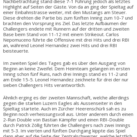
Nachbetrachtung stand diese 7-1 Führung jedoch als letztes
Highlight auf Seiten der Gäste. Von da an ging der Spieltag auf
einer Einbahnstrasse weiter, mit den Mustangs am Steuer.
Diese drehten die Partie bis zum fünften Inning zum 10-7 und
brachten den Vorsprung ins Ziel. Das letzte Aufbäumen der
Challengers endete mit Runnern auf der dritten und zweiten
Base beim Stand von 11-12 mit einem Strikeout. Carlos
Nepomuceno führte die Offensive mit drei Hits und drei RBI
an, während Leonel Hernandez zwei Hits und drei RBI
beisteuerte.
Im zweiten Spiel des Tages gab es über den Ausgang von
Beginn an keine Zweifel. Dem Heimteam gelangen im ersten
Inning schon fünf Runs, nach drei Innings stand es 11-2 und
am Ende 15-5. Leonel Hernandez zeichnete für drei der nur
sieben Challengers Hits verantwortlich.
Ähnlich erging es der zweiten Mannschaft, welche allerdings
gegen die starken Luzern Eagles als Aussenseiter in den
Spieltag startete. Auch im Zürcher Heerenschürli sah es zu
Beginn noch verheissungsvoll aus. Unter anderem durch einen
2-Run Double von Bastian Kämpfer und einen RBI-Double
durch Patrick Zöllig führten die Challengers nach zwei Innings
mit 5-3. Im vierten und fünften Durchgang kippte das Spiel
dann aber auf die Seite der Zentralschweizer, welche letztlich