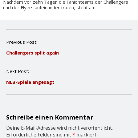
Nachdem vor zehn Tagen die Fanionteams der Challengers
und der Flyers aufeinander trafen, steht am...
P
Previous Post:
o
Challengers split again
s
t
n
Next Post:
a
v
NLB-Spiele angesagt
i
g
a
t
i
o
Schreibe einen Kommentar
n
Deine E-Mail-Adresse wird nicht veröffentlicht.
Erforderliche Felder sind mit
*
markiert