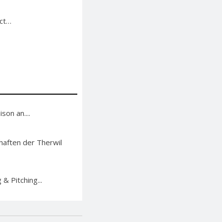
ect…
on an....
haften der Therwil
& Pitching...