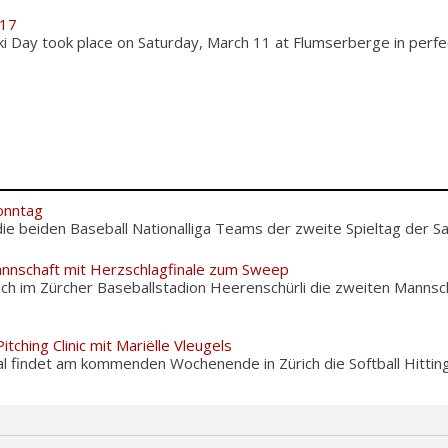
017
ki Day took place on Saturday, March 11 at Flumserberge in perf
onntag
ie beiden Baseball Nationalliga Teams der zweite Spieltag der Sais
nnschaft mit Herzschlagfinale zum Sweep
ch im Zürcher Baseballstadion Heerenschürli die zweiten Mannsc
itching Clinic mit Mariëlle Vleugels
l findet am kommenden Wochenende in Zürich die Softball Hitting 