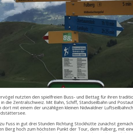
vögel nutzten den spielfreien Buss- und Bettag für ihren traditi
 in die Zentralschweiz. Mit Bahn, Schiff, Standseilbahn und Postau
dort mit einem der unzähligen kleinen Nidwaldner Luftseilbähn
dstättersee.
zu Fuss in gut drei Stunden Richtung Stockhütte zunächst gemäch
en Berg hoch zum höchsten Punkt der Tour, dem Fulberg, mit eine