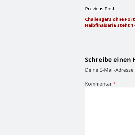
P
Previous Post:
o
Challengers ohne Fort
s
Halbfinalserie steht 1
t
n
a
v
i
g
Schreibe einen
a
t
Deine E-Mail-Adresse w
i
o
Kommentar
*
n