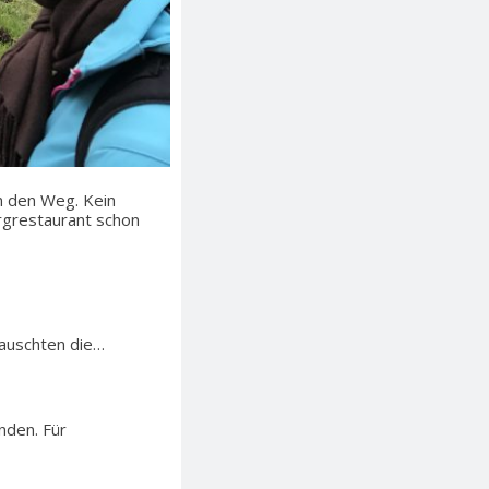
n den Weg. Kein
rgrestaurant schon
tauschten die…
nden. Für