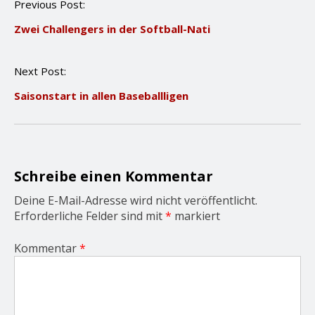
P
Previous Post:
o
Zwei Challengers in der Softball-Nati
s
t
n
Next Post:
a
v
Saisonstart in allen Baseballligen
i
g
a
t
i
o
Schreibe einen Kommentar
n
Deine E-Mail-Adresse wird nicht veröffentlicht.
Erforderliche Felder sind mit
*
markiert
Kommentar
*