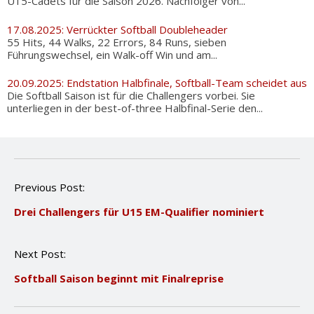
U15-Cadets für die Saison 2026. Nachfolger von...
17.08.2025: Verrückter Softball Doubleheader
55 Hits, 44 Walks, 22 Errors, 84 Runs, sieben
Führungswechsel, ein Walk-off Win und am...
20.09.2025: Endstation Halbfinale, Softball-Team scheidet aus
Die Softball Saison ist für die Challengers vorbei. Sie
unterliegen in der best-of-three Halbfinal-Serie den...
P
Previous Post:
o
Drei Challengers für U15 EM-Qualifier nominiert
s
t
n
Next Post:
a
v
Softball Saison beginnt mit Finalreprise
i
g
a