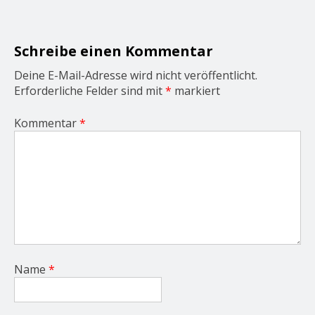
a
t
i
o
Schreibe einen Kommentar
n
Deine E-Mail-Adresse wird nicht veröffentlicht.
Erforderliche Felder sind mit
*
markiert
Kommentar
*
Name
*