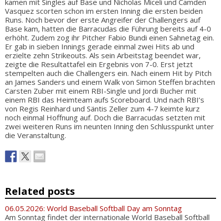
kamen mit Singles auf Base und Nicholas Miceli und Camden
Vasquez scorten schon im ersten Inning die ersten beiden
Runs. Noch bevor der erste Angreifer der Challengers auf
Base kam, hatten die Barracudas die Führung bereits auf 4-0
erhöht. Zudem zog ihr Pitcher Fabio Bundi einen Sahnetag ein.
Er gab in sieben Innings gerade einmal zwei Hits ab und
erzielte zehn Strikeouts. Als sein Arbeitstag beendet war,
zeigte die Resultattafel ein Ergebnis von 7-0. Erst jetzt
stempelten auch die Challengers ein. Nach einem Hit by Pitch
an James Sanders und einem Walk von Simon Steffen brachten
Carsten Zuber mit einem RBI-Single und Jordi Bucher mit
einem RBI das Heimteam aufs Scoreboard. Und nach RBI’s
von Regis Reinhard und Säntis Zeller zum 4-7 keimte kurz
noch einmal Hoffnung auf. Doch die Barracudas setzten mit
zwei weiteren Runs im neunten Inning den Schlusspunkt unter
die Veranstaltung.
Related posts
06.05.2026: World Baseball Softball Day am Sonntag
Am Sonntag findet der internationale World Baseball Softball