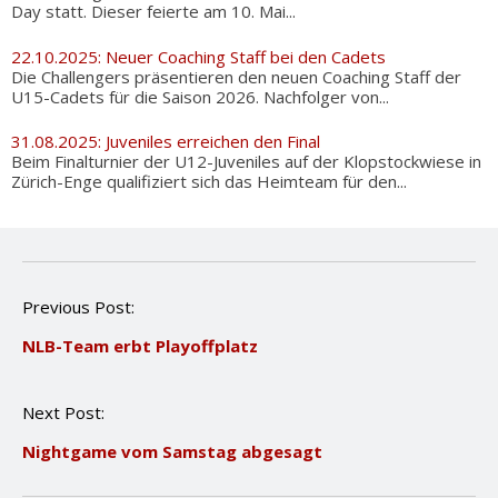
Day statt. Dieser feierte am 10. Mai...
22.10.2025: Neuer Coaching Staff bei den Cadets
Die Challengers präsentieren den neuen Coaching Staff der
U15-Cadets für die Saison 2026. Nachfolger von...
31.08.2025: Juveniles erreichen den Final
Beim Finalturnier der U12-Juveniles auf der Klopstockwiese in
Zürich-Enge qualifiziert sich das Heimteam für den...
P
Previous Post:
o
NLB-Team erbt Playoffplatz
s
t
n
Next Post:
a
v
Nightgame vom Samstag abgesagt
i
g