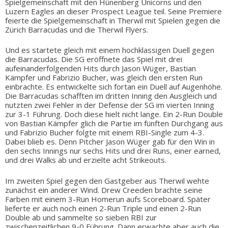
Spielgemeinschaft mit den Hünenberg Unicorns und den
Luzern Eagles an dieser Prospect League teil. Seine Premiere
feierte die Spielgemeinschaft in Therwil mit Spielen gegen die
Zürich Barracudas und die Therwil Flyers.
Und es startete gleich mit einem hochklassigen Duell gegen
die Barracudas. Die SG eröffnete das Spiel mit drei
aufeinanderfolgenden Hits durch Jason Wüger, Bastian
Kämpfer und Fabrizio Bucher, was gleich den ersten Run
einbrachte. Es entwickelte sich fortan ein Duell auf Augenhöhe.
Die Barracudas schafften im dritten Inning den Ausgleich und
nutzten zwei Fehler in der Defense der SG im vierten Inning
zur 3-1 Führung. Doch diese hielt nicht lange. Ein 2-Run Double
von Bastian Kämpfer glich die Partie im fünften Durchgang aus
und Fabrizio Bucher folgte mit einem RBI-Single zum 4-3.
Dabei blieb es. Denn Pitcher Jason Wüger gab für den Win in
den sechs Innings nur sechs Hits und drei Runs, einer earned,
und drei Walks ab und erzielte acht Strikeouts.
Im zweiten Spiel gegen den Gastgeber aus Therwil wehte
zunächst ein anderer Wind. Drew Creeden brachte seine
Farben mit einem 3-Run Homerun aufs Scoreboard. Später
lieferte er auch noch einen 2-Run Triple und einen 2-Run
Double ab und sammelte so sieben RBI zur
zwischenzeitlichen 9-0 Führung. Dann erwachte aber auch die