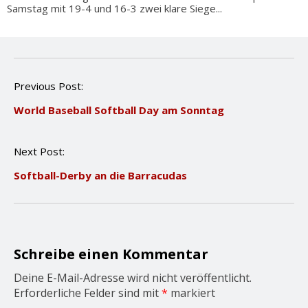
Samstag mit 19-4 und 16-3 zwei klare Siege...
P
Previous Post:
o
World Baseball Softball Day am Sonntag
s
t
n
Next Post:
a
v
Softball-Derby an die Barracudas
i
g
a
t
i
o
Schreibe einen Kommentar
n
Deine E-Mail-Adresse wird nicht veröffentlicht.
Erforderliche Felder sind mit
*
markiert