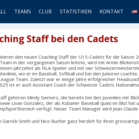
ALL
TEAMS
CLUB
STATISTIKEN
KONTAKT
hing Staff bei den Cadets
ntieren den neuen Coaching Staff der U15-Cadets für die Saison 
 Team in der vergangenen Saison leitete, wird mit Armin Blickenst
einem Jahrzehnt als NLA-Spieler und mit vier Schweizermeistertit
itenlinie, wo er im Baseball, Softball und bei den Junioren coacht
League Team. Zuletzt war er einige Jahre erfolgreicher Headcoac
2025 ist er auch Assistant Coach der Schweizer Cadets Nationalma
ff gehören Mindy Siemers, die bereits bei den Juveniles mit Blic
ie Livan Gonzalez, der als Kubaner Baseball quasi im Blut hat u
pfsportbereich verfügt. Neuer Team Manager wird Jean-Claude 
 Garrick Smith und Nico Bucher ganz herzlich für ihren grossartige