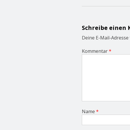
n
a
v
i
g
Schreibe einen
a
t
Deine E-Mail-Adresse w
i
o
Kommentar
*
n
Name
*