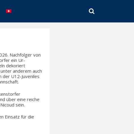
SEARCH
2026. Nachfolger von
orfer ein Ur-
eln dekoriert
e, unter anderem auch
h der U12-Juveniles
nnschaft.
kenstorfer
nd über eine reiche
Nicoud sein.
n Einsatz für die