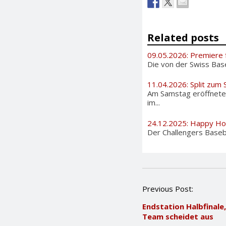
Related posts
09.05.2026: Premiere 
Die von der Swiss Bas
11.04.2026: Split zum
Am Samstag eröffneten
im...
24.12.2025: Happy Ho
Der Challengers Basebal
P
Previous Post:
o
Endstation Halbfinale,
s
Team scheidet aus
t