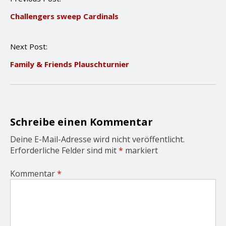
o
Challengers sweep Cardinals
s
t
n
Next Post:
a
v
Family & Friends Plauschturnier
i
g
a
t
i
o
Schreibe einen Kommentar
n
Deine E-Mail-Adresse wird nicht veröffentlicht.
Erforderliche Felder sind mit
*
markiert
Kommentar
*