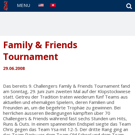
S
MENU
Family & Friends
Tournament
29.06.2008
Das bereits 9. Challengers Family & Friends Tournament fand
am Sonntag, 29. Juni zum zweiten Mal auf der Klopstockwiese
statt. Getreu der Tradition traten wiederum fünf Teams aus
aktuellen und ehemaligen Spielern, deren Familien und
Freunden an, um die begehrte Trophäe zu gewinnen. Bei
herrlichen äusseren Bedingungen kämpften über 70
Challengers & Friends während fast sechs Stunden um Hits,
Runs & Outs. In einem spannenden Endspiel siegte das Team
Chris gegen das Team Ysa mit 12-5. Der dritte Rang ging an
das Team Party vor dem Team Old School und dem Team