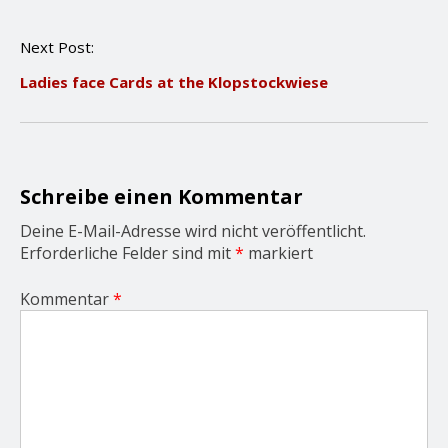
t
n
Next Post:
a
v
Ladies face Cards at the Klopstockwiese
i
g
a
t
i
o
Schreibe einen Kommentar
n
Deine E-Mail-Adresse wird nicht veröffentlicht.
Erforderliche Felder sind mit
*
markiert
Kommentar
*