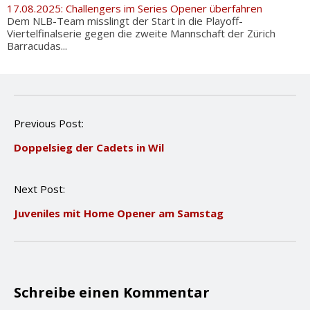
17.08.2025: Challengers im Series Opener überfahren
Dem NLB-Team misslingt der Start in die Playoff-
Viertelfinalserie gegen die zweite Mannschaft der Zürich
Barracudas...
P
Previous Post:
o
Doppelsieg der Cadets in Wil
s
t
n
Next Post:
a
v
Juveniles mit Home Opener am Samstag
i
g
a
t
i
o
Schreibe einen Kommentar
n