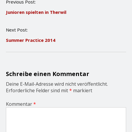
P
Previous Post:
o
Junioren spielten in Therwil
s
t
n
Next Post:
a
v
Summer Practice 2014
i
g
a
t
i
o
Schreibe einen Kommentar
n
Deine E-Mail-Adresse wird nicht veröffentlicht.
Erforderliche Felder sind mit
*
markiert
Kommentar
*