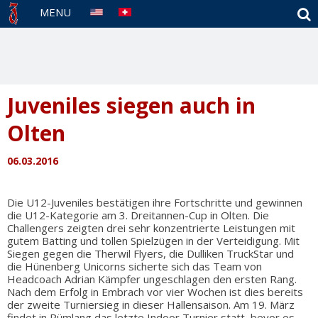
S
MENU
Juveniles siegen auch in
Olten
06.03.2016
Die U12-Juveniles bestätigen ihre Fortschritte und gewinnen
die U12-Kategorie am 3. Dreitannen-Cup in Olten. Die
Challengers zeigten drei sehr konzentrierte Leistungen mit
gutem Batting und tollen Spielzügen in der Verteidigung. Mit
Siegen gegen die Therwil Flyers, die Dulliken TruckStar und
die Hünenberg Unicorns sicherte sich das Team von
Headcoach Adrian Kämpfer ungeschlagen den ersten Rang.
Nach dem Erfolg in Embrach vor vier Wochen ist dies bereits
der zweite Turniersieg in dieser Hallensaison. Am 19. März
findet in Rümlang das letzte Indoor Turnier statt, bevor es