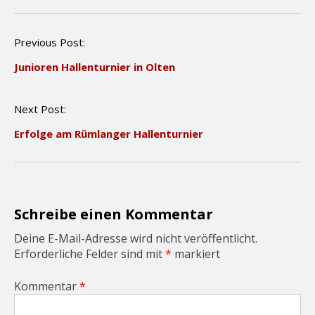
P
Previous Post:
o
Junioren Hallenturnier in Olten
s
t
n
Next Post:
a
v
Erfolge am Rümlanger Hallenturnier
i
g
a
t
i
o
Schreibe einen Kommentar
n
Deine E-Mail-Adresse wird nicht veröffentlicht.
Erforderliche Felder sind mit
*
markiert
Kommentar
*