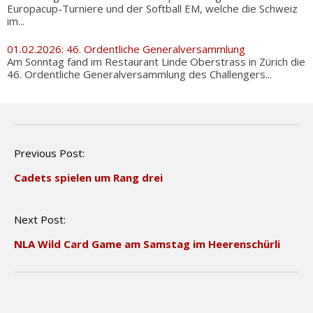
Europacup-Turniere und der Softball EM, welche die Schweiz
im...
01.02.2026: 46. Ordentliche Generalversammlung
Am Sonntag fand im Restaurant Linde Oberstrass in Zürich die
46. Ordentliche Generalversammlung des Challengers...
P
Previous Post:
o
Cadets spielen um Rang drei
s
t
n
Next Post:
a
v
NLA Wild Card Game am Samstag im Heerenschürli
i
g
a
t
i