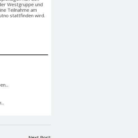
r der Westgruppe und
eine Teilnahme am
utno stattfinden wird.
n...
..
Next Post: