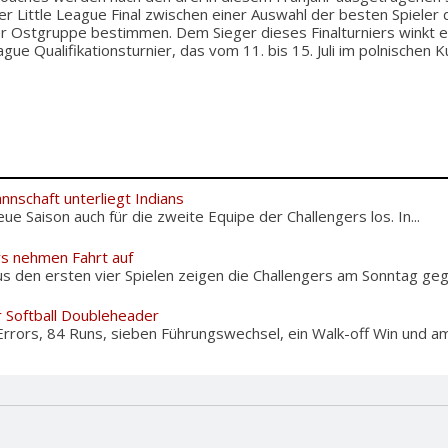
er Little League Final zwischen einer Auswahl der besten Spiele
er Ostgruppe bestimmen. Dem Sieger dieses Finalturniers winkt 
ague Qualifikationsturnier, das vom 11. bis 15. Juli im polnischen K
nschaft unterliegt Indians
e Saison auch für die zweite Equipe der Challengers los. In...
rs nehmen Fahrt auf
s den ersten vier Spielen zeigen die Challengers am Sonntag gege
r Softball Doubleheader
Errors, 84 Runs, sieben Führungswechsel, ein Walk-off Win und am.