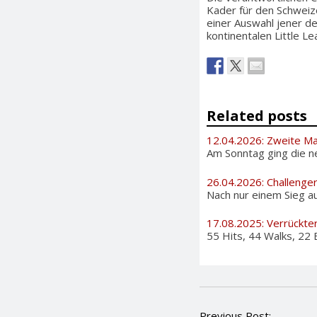
Kader für den Schweiz
einer Auswahl jener d
kontinentalen Little Le
Related posts
12.04.2026: Zweite Man
Am Sonntag ging die neu
26.04.2026: Challenge
Nach nur einem Sieg au
17.08.2025: Verrückte
55 Hits, 44 Walks, 22 
P
Previous Post: