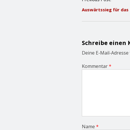
o
Auswärtssieg für da
s
t
n
a
v
i
Schreibe einen
g
a
Deine E-Mail-Adresse w
t
i
Kommentar
*
o
n
Name
*