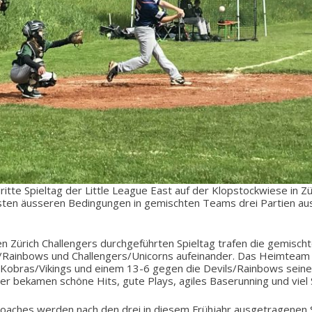
itte Spieltag der Little League East auf der Klopstockwiese in Zür
sten äusseren Bedingungen in gemischten Teams drei Partien au
 Zürich Challengers durchgeführten Spieltag trafen die gemisc
s/Rainbows und Challengers/Unicorns aufeinander. Das Heimteam 
Kobras/Vikings und einem 13-6 gegen die Devils/Rainbows seine
r bekamen schöne Hits, gute Plays, agiles Baserunning und viel 
Coaches werden nach den drei in diesem Frühjahr ausgetragenen 