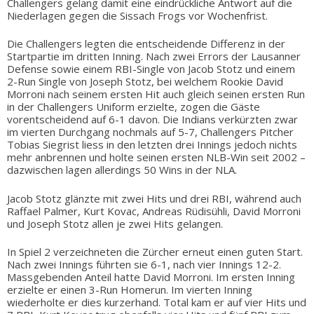
Challengers gelang damit eine eindrückliche Antwort auf die
Niederlagen gegen die Sissach Frogs vor Wochenfrist.
Die Challengers legten die entscheidende Differenz in der
Startpartie im dritten Inning. Nach zwei Errors der Lausanner
Defense sowie einem RBI-Single von Jacob Stotz und einem
2-Run Single von Joseph Stotz, bei welchem Rookie David
Morroni nach seinem ersten Hit auch gleich seinen ersten Run
in der Challengers Uniform erzielte, zogen die Gäste
vorentscheidend auf 6-1 davon. Die Indians verkürzten zwar
im vierten Durchgang nochmals auf 5-7, Challengers Pitcher
Tobias Siegrist liess in den letzten drei Innings jedoch nichts
mehr anbrennen und holte seinen ersten NLB-Win seit 2002 –
dazwischen lagen allerdings 50 Wins in der NLA.
Jacob Stotz glänzte mit zwei Hits und drei RBI, während auch
Raffael Palmer, Kurt Kovac, Andreas Rüdisühli, David Morroni
und Joseph Stotz allen je zwei Hits gelangen.
In Spiel 2 verzeichneten die Zürcher erneut einen guten Start.
Nach zwei Innings führten sie 6-1, nach vier Innings 12-2.
Massgebenden Anteil hatte David Morroni. Im ersten Inning
erzielte er einen 3-Run Homerun. Im vierten Inning
wiederholte er dies kurzerhand. Total kam er auf vier Hits und