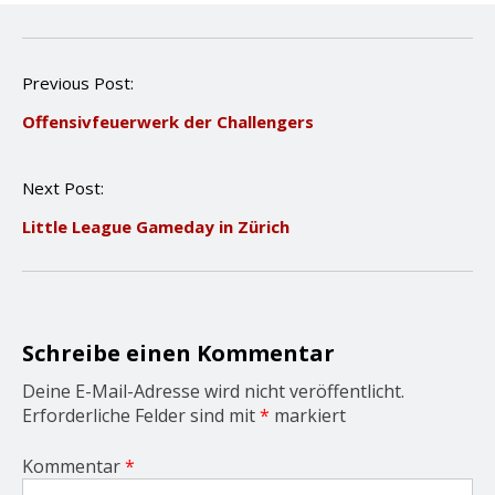
P
Previous Post:
o
Offensivfeuerwerk der Challengers
s
t
n
Next Post:
a
v
Little League Gameday in Zürich
i
g
a
t
i
o
Schreibe einen Kommentar
n
Deine E-Mail-Adresse wird nicht veröffentlicht.
Erforderliche Felder sind mit
*
markiert
Kommentar
*