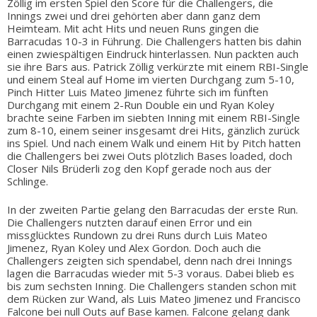
Zöllig im ersten Spiel den Score für die Challengers, die
Innings zwei und drei gehörten aber dann ganz dem
Heimteam. Mit acht Hits und neuen Runs gingen die
Barracudas 10-3 in Führung. Die Challengers hatten bis dahin
einen zwiespältigen Eindruck hinterlassen. Nun packten auch
sie ihre Bars aus. Patrick Zöllig verkürzte mit einem RBI-Single
und einem Steal auf Home im vierten Durchgang zum 5-10,
Pinch Hitter Luis Mateo Jimenez führte sich im fünften
Durchgang mit einem 2-Run Double ein und Ryan Koley
brachte seine Farben im siebten Inning mit einem RBI-Single
zum 8-10, einem seiner insgesamt drei Hits, gänzlich zurück
ins Spiel. Und nach einem Walk und einem Hit by Pitch hatten
die Challengers bei zwei Outs plötzlich Bases loaded, doch
Closer Nils Brüderli zog den Kopf gerade noch aus der
Schlinge.
In der zweiten Partie gelang den Barracudas der erste Run.
Die Challengers nutzten darauf einen Error und ein
missglücktes Rundown zu drei Runs durch Luis Mateo
Jimenez, Ryan Koley und Alex Gordon. Doch auch die
Challengers zeigten sich spendabel, denn nach drei Innings
lagen die Barracudas wieder mit 5-3 voraus. Dabei blieb es
bis zum sechsten Inning. Die Challengers standen schon mit
dem Rücken zur Wand, als Luis Mateo Jimenez und Francisco
Falcone bei null Outs auf Base kamen. Falcone gelang dank