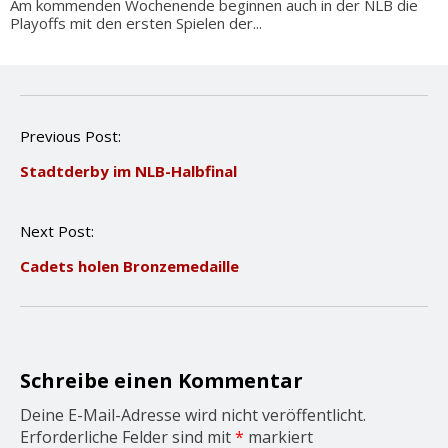
Am kommenden Wochenende beginnen auch in der NLB die
Playoffs mit den ersten Spielen der...
P
Previous Post:
o
Stadtderby im NLB-Halbfinal
s
t
n
Next Post:
a
v
Cadets holen Bronzemedaille
i
g
a
t
i
o
Schreibe einen Kommentar
n
Deine E-Mail-Adresse wird nicht veröffentlicht.
Erforderliche Felder sind mit
*
markiert