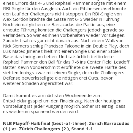
eines Errors das 4-5 und Raphael Pammer sorgte mit einem
RBI-Single für den Ausgleich. Auch ein Pitcherwechsel konnte
den Lauf der Challengers nicht stoppen. Ein RBI-Single von
Alex Gordon brachte die Gäste mit 6-5 wieder in Führung.
Noch einmal glichen die Barracudas die Partie aus, eine
erneute Führung konnten die Challengers jedoch gerade so
verhindern. So war es ihnen vorbehalten wieder vorzulegen.
Zunächst sah es gar nicht danach aus. Nach einem Walk von
Nick Siemers schlug Francisco Falcone in ein Double Play, doch
Luis Mateo Jimenez hielt mit einem Single und einer Stolen
Base das Inning am Leben. Und tatsächlich beförderte
Raphael Pammer den Ball für das 7-6 ins Center Field. Leadoff
Batter Kevin Vonderschmitt eröffnete die zweite Hälfte des
siebten Innings zwar mit einem Single, doch die Challengers
Defense bewerkstelligte die nötigen drei Outs, bevor
weiterer Schaden angerichtet war.
Damit kommt es am nächsten Wochenende zum
Entscheidungsspiel um den Finaleinzug. Nach der heutigen
Vorstellung ist jeder Ausgang möglich. Sicher ist einzig, dass
es wiederum spannend werden wird.
NLB Playoff-Halbfinal (best-of-three):
Zürich Barracudas
(1.) vs. Zürich Challengers (2.), Stand 1-1