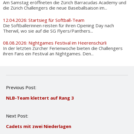
Am Samstag eröffneten die Zürich Barracudas Academy und
die Zürich Challengers die neue Baseballsaison im...
12.04.2026: Startsieg für Softball-Team
Die Softballerinnen reisten für ihren Opening Day nach
Therwil, wo sie auf die SG Flyers/Panthers...
08.08.2026: Nightgames Festival im Heerenschürli
In der letzten Zürcher Ferienwoche bieten die Challengers
ihren Fans ein Festival an Nightgames. Den...
P
Previous Post:
o
NLB-Team klettert auf Rang 3
s
t
n
Next Post:
a
v
Cadets mit zwei Niederlagen
i