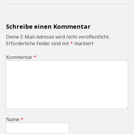
g
a
t
i
o
Schreibe einen Kommentar
n
Deine E-Mail-Adresse wird nicht veröffentlicht.
Erforderliche Felder sind mit
*
markiert
Kommentar
*
Name
*