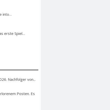
e into…
s erste Spiel…
26. Nachfolger von...
erlorenem Posten. Es