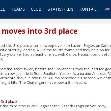
ALL
TEAMS
CLUB
STATISTIKEN
KONTAKT
moves into 3rd place
 into 3rd place after a sweep over the Luzern Eagles on Saturd
stic start by leading 8-0 in the fourth frame and they held on for
Every starter had at least one hit, with Carlos Nepomuceno setting
ng.
ied the score twice, before the Challengers took the lead for goo
in in-a-row. Juan de la Rosa Bautista, Yusuke Azuma and Andreas Rü
Sarmiento drove in two runs. Azuma recorded his second win of t
 eight hits. The Challengers have now a 6-4 record.
3rd place
the third time in 2013 against the Sissach Frogs on Saturday,…