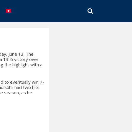
SEARCH
ay, June 13. The
 a 13-6 victory over
 the highlight with a
d to eventually win 7-
disühli had two hits
he season, as he