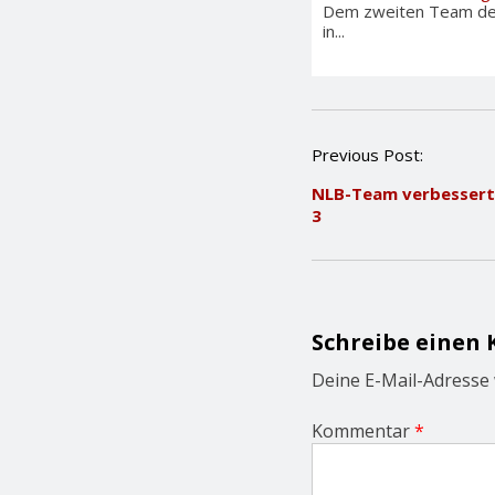
Dem zweiten Team der 
in...
P
Previous Post:
o
NLB-Team verbessert 
s
3
t
n
a
v
i
g
Schreibe einen
a
t
Deine E-Mail-Adresse w
i
o
Kommentar
*
n