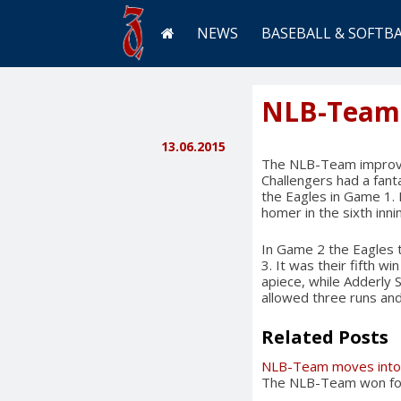
NEWS
BASEBALL & SOFTB
NLB-Team 
13.06.2015
The NLB-Team improved
Challengers had a fanta
the Eagles in Game 1. 
homer in the sixth inni
In Game 2 the Eagles t
3. It was their fifth w
apiece, while Adderly 
allowed three runs and
Related Posts
NLB-Team moves into 
The NLB-Team won for 