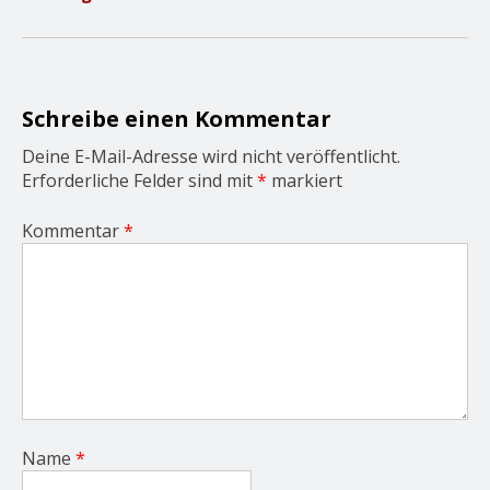
g
a
t
i
o
n
Schreibe einen Kommentar
Deine E-Mail-Adresse wird nicht veröffentlicht.
Erforderliche Felder sind mit
*
markiert
Kommentar
*
Name
*