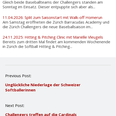
Gleich beide Baseballteams der Challengers standen am
Sonntag im Einsatz. Dieser entpuppte sich aber als...
11.04.2026: Split zum Saisonstart mit Walk-off Homerun
Am Samstag eröffneten die Zürich Barracudas Academy und
die Zürich Challengers die neue Baseballsaison im...
24.11.2025: Hitting & Pitching Clinic mit Mariëlle Vleugels
Bereits zum dritten Mal findet am kommenden Wochenende
in Zürich die Softball Hitting & Pitching...
P
Previous Post:
o
Unglückliche Niederlage der Schweizer
s
Softballerinnen
t
n
a
Next Post:
v
i
Challengers treffen auf die Cardinals