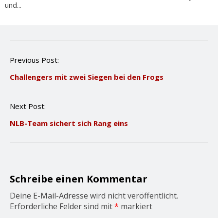
und...
P
Previous Post:
o
Challengers mit zwei Siegen bei den Frogs
s
t
n
Next Post:
a
v
NLB-Team sichert sich Rang eins
i
g
a
t
i
o
Schreibe einen Kommentar
n
Deine E-Mail-Adresse wird nicht veröffentlicht.
Erforderliche Felder sind mit
*
markiert