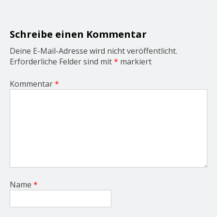
a
t
i
o
Schreibe einen Kommentar
n
Deine E-Mail-Adresse wird nicht veröffentlicht.
Erforderliche Felder sind mit
*
markiert
Kommentar
*
Name
*