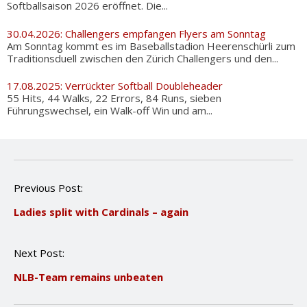
Softballsaison 2026 eröffnet. Die...
30.04.2026: Challengers empfangen Flyers am Sonntag
Am Sonntag kommt es im Baseballstadion Heerenschürli zum
Traditionsduell zwischen den Zürich Challengers und den...
17.08.2025: Verrückter Softball Doubleheader
55 Hits, 44 Walks, 22 Errors, 84 Runs, sieben
Führungswechsel, ein Walk-off Win und am...
P
Previous Post:
o
Ladies split with Cardinals – again
s
t
n
Next Post:
a
v
NLB-Team remains unbeaten
i
g