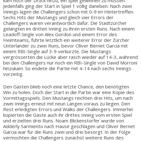
kam noch der Druck hinzu, ein Spiel gewinnen zu müssen.
Jedenfalls ging der Start in Spiel 1 völlig daneben. Nach zwei
Innings lagen die Challengers schon mit 0-9 im Hintertreffen.
Sechs Hits der Mustangs und gleich vier Errors der
Challengers waren verantwortlich dafür. Die Stadtzürcher
gelangten im dritten Inning zu ihren ersten Runs. Nach einem
Leadoff-Single von Alex Gordon und einem Error des
Heimteams, führte letztlich ein weiterer Error der Zürcher
Unterländer zu zwei Runs, bevor Oliver Bernet Garcia mit
einem RBI-Single auf 3-9 verkürzte. Die Mustangs
vergrösserten die Lücke aber rasch wieder auf 14-3, während
bei den Challengers nur noch ein RBI-Single von David Morroni
hinzukam. So endete die Partie mit 4-14 nach sechs Innings
vorzeitig.
Den Gästen blieb noch eine letzte Chance, den benötigten
Win zu holen. Doch der Start in die Partie war eine Kopie des
Vormittagsspiels. Den Mustangs reichten drei Hits, um nach
zwei Innings erneut mit neun Längen voraus zu liegen. Den
Rest erledigten Errors und Walks der Challengers. Immerhin
kopierten die Gäste auch ihr drittes Inning vom ersten Spiel
und erzielten drei Runs. Noam Blickenstorfer wurde von
Adderly Sarmiento nach Hause geschlagen und Oliver Bernet
Garcia war für die Runs zwei und drei besorgt. In der Folge
vermochten die Challengers zunächst weitere Runs des