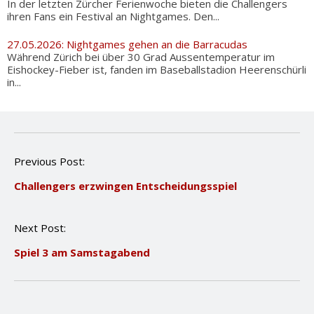
In der letzten Zürcher Ferienwoche bieten die Challengers
ihren Fans ein Festival an Nightgames. Den...
27.05.2026: Nightgames gehen an die Barracudas
Während Zürich bei über 30 Grad Aussentemperatur im
Eishockey-Fieber ist, fanden im Baseballstadion Heerenschürli
in...
P
Previous Post:
o
Challengers erzwingen Entscheidungsspiel
s
t
n
Next Post:
a
v
Spiel 3 am Samstagabend
i
g
a
t