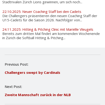
Stadtrivalen Zürich Lions gewinnen, um sich noch...
22.10.2025: Neuer Coaching Staff bei den Cadets
Die Challengers präsentieren den neuen Coaching Staff der
U15-Cadets für die Saison 2026. Nachfolger von...
24.11.2025: Hitting & Pitching Clinic mit Mariëlle Vleugels
Bereits zum dritten Mal findet am kommenden Wochenende
in Zürich die Softball Hitting & Pitching...
P
Previous Post:
o
Challengers swept by Cardinals
s
t
n
Next Post:
a
v
Zweite Mannschaft zurück in der NLB
i
g