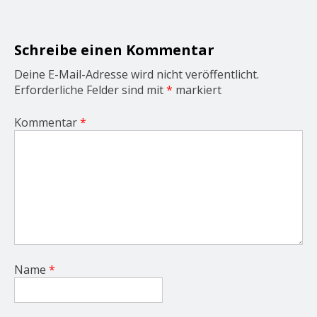
a
t
i
o
Schreibe einen Kommentar
n
Deine E-Mail-Adresse wird nicht veröffentlicht.
Erforderliche Felder sind mit
*
markiert
Kommentar
*
Name
*