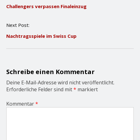
o
Challengers verpassen Finaleinzug
s
t
n
Next Post:
a
v
Nachtragsspiele im Swiss Cup
i
g
a
t
i
o
Schreibe einen Kommentar
n
Deine E-Mail-Adresse wird nicht veröffentlicht.
Erforderliche Felder sind mit
*
markiert
Kommentar
*