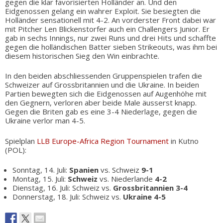
gegen die klar favorisierten Holländer an. Und den
Eidgenossen gelang ein wahrer Exploit. Sie besiegten die
Holländer sensationell mit 4-2. An vorderster Front dabei war
mit Pitcher Len Blickenstorfer auch ein Challengers Junior. Er
gab in sechs Innings, nur zwei Runs und drei Hits und schaffte
gegen die holländischen Batter sieben Strikeouts, was ihm bei
diesem historischen Sieg den Win einbrachte.
In den beiden abschliessenden Gruppenspielen trafen die
Schweizer auf Grossbritannien und die Ukraine. In beiden
Partien bewegten sich die Eidgenossen auf Augenhöhe mit
den Gegnern, verloren aber beide Male äusserst knapp.
Gegen die Briten gab es eine 3-4 Niederlage, gegen die
Ukraine verlor man 4-5.
Spielplan
LLB Europe-Africa Region Tournament
in Kutno
(POL):
Sonntag, 14. Juli:
Spanien
vs. Schweiz
9-1
Montag, 15. Juli:
Schweiz
vs. Niederlande
4-2
Dienstag, 16. Juli: Schweiz vs.
Grossbritannien 3-4
Donnerstag, 18. Juli: Schweiz vs.
Ukraine 4-5