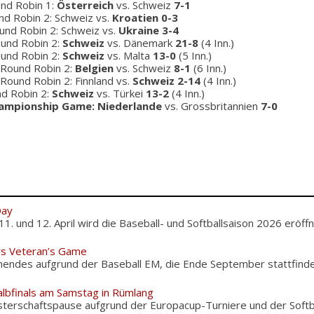
ound Robin 1:
Österreich
vs. Schweiz
7-1
und Robin 2: Schweiz vs.
Kroatien 0-3
Round Robin 2: Schweiz vs.
Ukraine 3-4
Round Robin 2:
Schweiz
vs. Dänemark
21-8
(4 Inn.)
Round Robin 2:
Schweiz
vs. Malta
13-0
(5 Inn.)
, Round Robin 2:
Belgien
vs. Schweiz
8-1
(6 Inn.)
, Round Robin 2: Finnland vs.
Schweiz 2-14
(4 Inn.)
und Robin 2:
Schweiz
vs. Türkei
13-2
(4 Inn.)
ampionship Game: Niederlande
vs. Grossbritannien
7-0
Day
und 12. April wird die Baseball- und Softballsaison 2026 eröffnet
rs Veteran’s Game
nendes aufgrund der Baseball EM, die Ende September stattfinden
albfinals am Samstag in Rümlang
terschaftspause aufgrund der Europacup-Turniere und der Softba