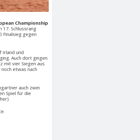
ropean Championship
n 17. Schlussrang
0 Finalsieg gegen
 Irland und
ging. Auch dort gingen
z mit vier Siegen aus
nd noch etwas nach
gartner auch zwei
n Spiel für die
her)
e.