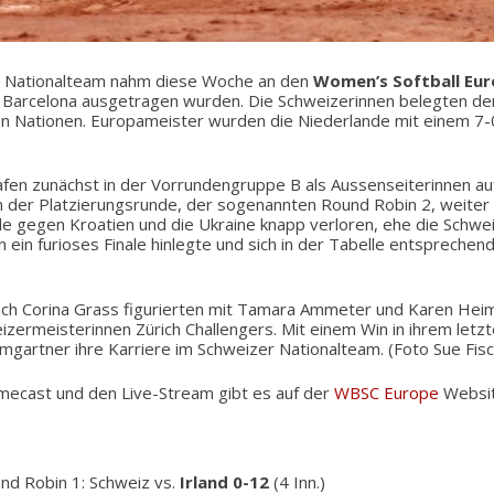
ll Nationalteam nahm diese Woche an den
Women’s Softball Eu
und Barcelona ausgetragen wurden. Die Schweizerinnen belegten de
n Nationen. Europameister wurden die Niederlande mit einem 7-
fen zunächst in der Vorrundengruppe B als Aussenseiterinnen auf
n der Platzierungsrunde, der sogenannten Round Robin 2, weiter 
le gegen Kroatien und die Ukraine knapp verloren, ehe die Schwei
en ein furioses Finale hinlegte und sich in der Tabelle entspreche
h Corina Grass figurierten mit Tamara Ammeter und Karen Heim
izermeisterinnen Zürich Challengers. Mit einem Win in ihrem letzte
gartner ihre Karriere im Schweizer Nationalteam. (Foto Sue Fisc
mecast und den Live-Stream gibt es auf der
WBSC Europe
Websit
ound Robin 1: Schweiz vs.
Irland 0-12
(4 Inn.)