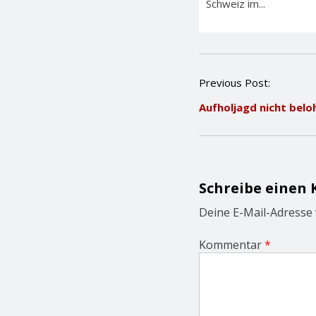
Schweiz im...
P
Previous Post:
o
Aufholjagd nicht belo
s
t
n
a
v
i
Schreibe einen
g
a
Deine E-Mail-Adresse w
t
i
Kommentar
*
o
n