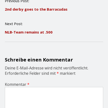
P
Previous Post:
o
2nd derby goes to the Barracudas
s
t
n
Next Post:
a
v
NLB-Team remains at .500
i
g
a
t
i
o
Schreibe einen Kommentar
n
Deine E-Mail-Adresse wird nicht veröffentlicht.
Erforderliche Felder sind mit
*
markiert
Kommentar
*