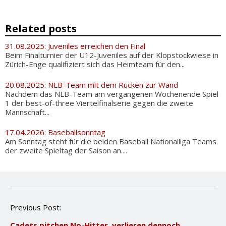
Related posts
31.08.2025: Juveniles erreichen den Final
Beim Finalturnier der U12-Juveniles auf der Klopstockwiese in
Zürich-Enge qualifiziert sich das Heimteam für den...
20.08.2025: NLB-Team mit dem Rücken zur Wand
Nachdem das NLB-Team am vergangenen Wochenende Spiel
1 der best-of-three Viertelfinalserie gegen die zweite
Mannschaft...
17.04.2026: Baseballsonntag
Am Sonntag steht für die beiden Baseball Nationalliga Teams
der zweite Spieltag der Saison an....
P
Previous Post:
o
Cadets pitchen No-Hitter, verlieren dennoch