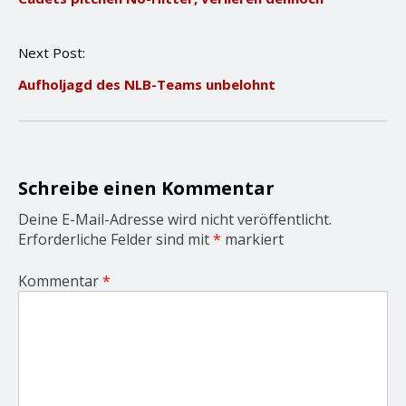
s
t
n
Next Post:
a
v
Aufholjagd des NLB-Teams unbelohnt
i
g
a
t
i
o
Schreibe einen Kommentar
n
Deine E-Mail-Adresse wird nicht veröffentlicht.
Erforderliche Felder sind mit
*
markiert
Kommentar
*