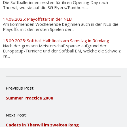
Die Softballerinnen reisten für ihren Opening Day nach
Therwil, wo sie auf die SG Flyers/Panthers...
14.08.2025: Playoffstart in der NLB
Am kommenden Wochenende beginnen auch in der NLB die
Playoffs mit den ersten Spielen der...
15.09.2025: Softball Halbfinals am Samstag in Rümlang
Nach der grossen Meisterschaftspause aufgrund der
Europacup-Turniere und der Softball EM, welche die Schweiz
im...
P
Previous Post:
o
Summer Practice 2008
s
t
n
Next Post:
a
v
Cadets in Therwil im zweiten Rang