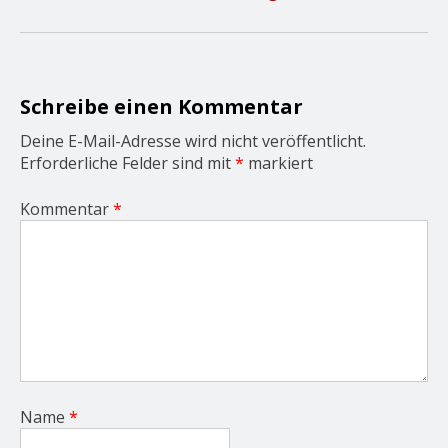
i
g
a
t
i
o
Schreibe einen Kommentar
n
Deine E-Mail-Adresse wird nicht veröffentlicht.
Erforderliche Felder sind mit
*
markiert
Kommentar
*
Name
*