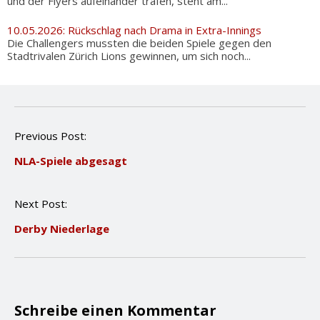
und der Flyers aufeinander trafen, steht am...
10.05.2026: Rückschlag nach Drama in Extra-Innings
Die Challengers mussten die beiden Spiele gegen den
Stadtrivalen Zürich Lions gewinnen, um sich noch...
P
Previous Post:
o
NLA-Spiele abgesagt
s
t
n
Next Post:
a
v
Derby Niederlage
i
g
a
t
i
o
Schreibe einen Kommentar