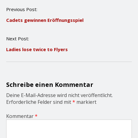
P
Previous Post:
o
Cadets gewinnen Eröffnungsspiel
s
t
n
Next Post:
a
v
Ladies lose twice to Flyers
i
g
a
t
i
o
Schreibe einen Kommentar
n
Deine E-Mail-Adresse wird nicht veröffentlicht.
Erforderliche Felder sind mit
*
markiert
Kommentar
*