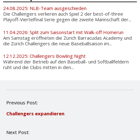
24.08.2025: NLB-Team ausgeschieden
Die Challengers verlieren auch Spiel 2 der best-of-three
Playoff-Viertelfinal Serie gegen die zweite Mannschaft der...
11.04.2026: Split zum Saisonstart mit Walk-off Homerun
Am Samstag eröffneten die Zürich Barracudas Academy und
die Zürich Challengers die neue Baseballsaison im...
12.12.2025: Challengers Bowling Night
Während der Betrieb auf den Baseball- und Softballfeldern
ruht und die Clubs mitten in den...
P
Previous Post:
o
Challengers expandieren
s
t
n
Next Post:
a
v