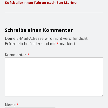
Softballerinnen fahren nach San Marino
i
g
a
t
i
o
Schreibe einen Kommentar
n
Deine E-Mail-Adresse wird nicht veröffentlicht.
Erforderliche Felder sind mit
*
markiert
Kommentar
*
Name
*