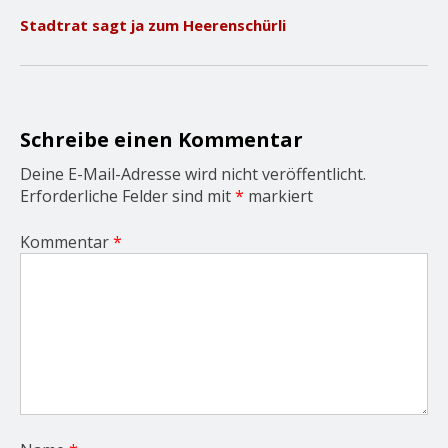
v
Stadtrat sagt ja zum Heerenschürli
i
g
a
t
i
o
Schreibe einen Kommentar
n
Deine E-Mail-Adresse wird nicht veröffentlicht.
Erforderliche Felder sind mit
*
markiert
Kommentar
*