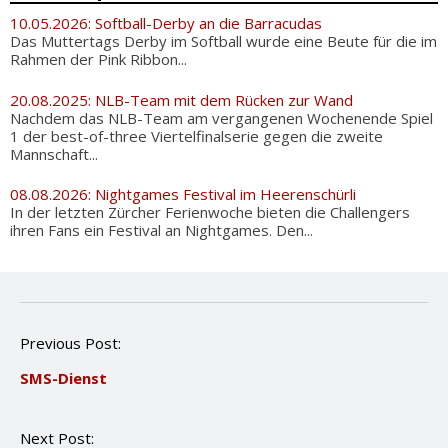
10.05.2026: Softball-Derby an die Barracudas
Das Muttertags Derby im Softball wurde eine Beute für die im
Rahmen der Pink Ribbon...
20.08.2025: NLB-Team mit dem Rücken zur Wand
Nachdem das NLB-Team am vergangenen Wochenende Spiel
1 der best-of-three Viertelfinalserie gegen die zweite
Mannschaft...
08.08.2026: Nightgames Festival im Heerenschürli
In der letzten Zürcher Ferienwoche bieten die Challengers
ihren Fans ein Festival an Nightgames. Den...
P
Previous Post:
o
SMS-Dienst
s
t
n
Next Post:
a