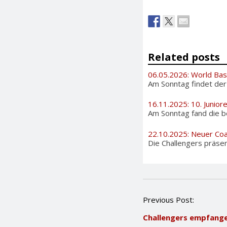
Related posts
06.05.2026: World Bas
Am Sonntag findet der i
16.11.2025: 10. Junior
Am Sonntag fand die be
22.10.2025: Neuer Coa
Die Challengers präsen
P
Previous Post:
o
Challengers empfange
s