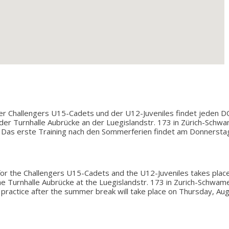
er Challengers U15-Cadets und der U12-Juveniles findet jede
 der Turnhalle Aubrücke an der Luegislandstr. 173 in Zürich-Schw
. Das erste Training nach den Sommerferien findet am Donnerstag,
or the Challengers U15-Cadets and the U12-Juveniles takes pl
he Turnhalle Aubrücke at the Luegislandstr. 173 in Zurich-Schwa
t practice after the summer break will take place on Thursday, Aug