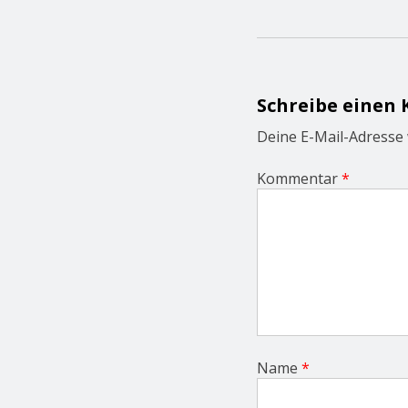
t
n
a
v
i
g
Schreibe einen
a
t
Deine E-Mail-Adresse w
i
o
Kommentar
*
n
Name
*