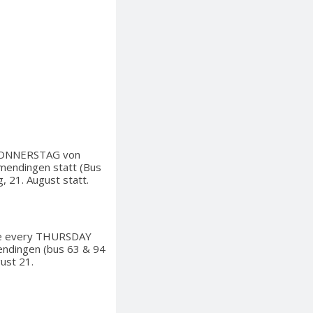
n DONNERSTAG von
amendingen statt (Bus
 21. August statt.
ace every THURSDAY
mendingen (bus 63 & 94
ust 21.