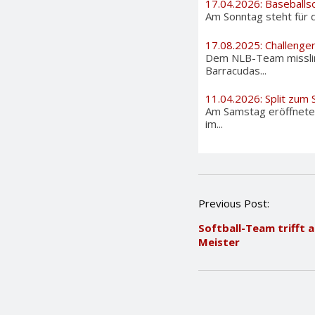
17.04.2026: Baseballs
Am Sonntag steht für d
17.08.2025: Challenge
Dem NLB-Team misslingt
Barracudas...
11.04.2026: Split zum
Am Samstag eröffneten
im...
P
Previous Post:
o
Softball-Team trifft 
s
Meister
t
n
a
v
i
g