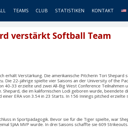
ALL
TEAMS
CLUB
STATISTIKEN
KONTAKT
rd verstärkt Softball Team
ch erhält Verstärkung. Die amerikanische Pitcherin Tori Shepard 
. Die 22-jährige spielte vier Saisons an der University of the Paci
on 40-33 erzielte und zwei All-Big West Conference Teilnahmen 
te. Shepard, die im kalifornischen Lodi geboren wurde, beendete d
einer ERA von 3.54 in 23 Starts. In 156 Innings pitched erzielte s
hluss in Sportpädagogik. Bevor sie für die Tiger spielte, war She
reimal SJAA MVP wurde. In drei Saisons schaffte sie 609 Strikeouts