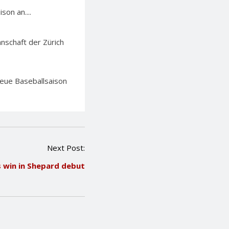
on an....
nschaft der Zürich
neue Baseballsaison
Next Post:
s win in Shepard debut