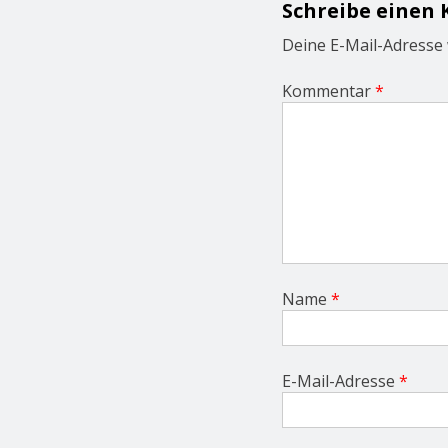
Schreibe einen
a
t
Deine E-Mail-Adresse w
i
o
Kommentar
*
n
Name
*
E-Mail-Adresse
*