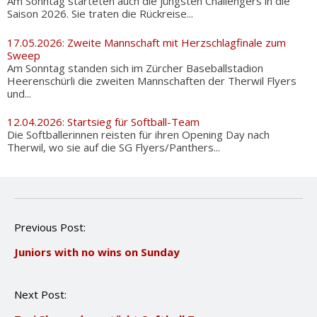
Am Sonntag starteten auch die jüngsten Challengers in die
Saison 2026. Sie traten die Rückreise...
17.05.2026: Zweite Mannschaft mit Herzschlagfinale zum
Sweep
Am Sonntag standen sich im Zürcher Baseballstadion
Heerenschürli die zweiten Mannschaften der Therwil Flyers
und...
12.04.2026: Startsieg für Softball-Team
Die Softballerinnen reisten für ihren Opening Day nach
Therwil, wo sie auf die SG Flyers/Panthers...
P
Previous Post:
o
Juniors with no wins on Sunday
s
t
n
Next Post:
a
v