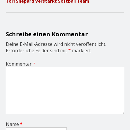
Tori Shepard verstärkt Softball Team
i
g
a
t
i
o
Schreibe einen Kommentar
n
Deine E-Mail-Adresse wird nicht veröffentlicht.
Erforderliche Felder sind mit
*
markiert
Kommentar
*
Name
*