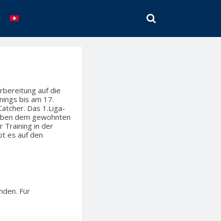
SEARCH
rbereitung auf die
nings bis am 17.
Catcher. Das 1.Liga-
n neben dem gewohnten
 Training in der
bt es auf den
nden. Für