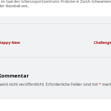
im Saal des Schiesssportzentrums Probstei in Zürich-Schwamend
r Baseball und...
 Happy New
Challeng
 Kommentar
ird nicht veröffentlicht.
Erforderliche Felder sind mit
*
mark