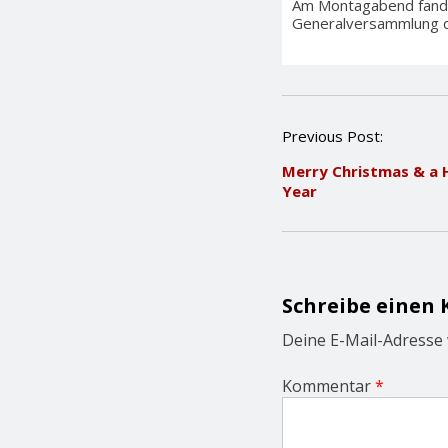
Am Montagabend fand 
Generalversammlung de
P
Previous Post:
o
Merry Christmas & a
s
Year
t
n
a
v
i
g
Schreibe einen
a
t
Deine E-Mail-Adresse w
i
o
Kommentar
*
n