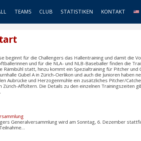
ALL
TEAMS
CLUB
STATISTIKEN
KONTAKT
tart
 beginnt für die Challengers das Hallentraining und damit die Vo
oftballerinnen und für die NLA- und NLB-Baseballer finden die Trai
e Rämibühl statt, hinzu kommt ein Spezialtraining für Pitcher und 
Turnhalle Gubel A in Zürich-Oerlikon und auch die Junioren habe
llen Aubrücke und Herzogenmühle ein zusätzliches Pitcher/Catcher
 Zürich-Affoltern. Die Details zu den einzelnen Trainingszeiten gi
.
ersammlung
engers Generalversammlung wird am Sonntag, 6. Dezember stattfi
e Teilnahme…