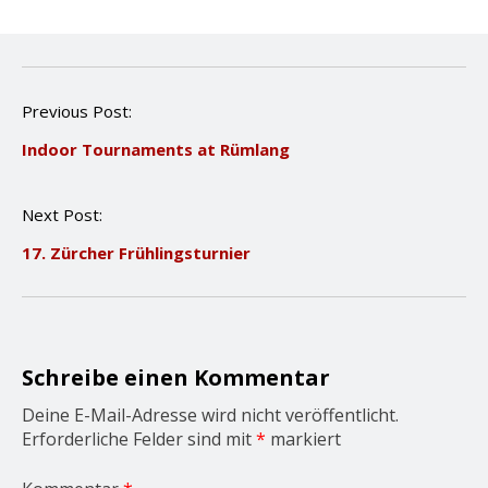
P
Previous Post:
o
Indoor Tournaments at Rümlang
s
t
n
Next Post:
a
v
17. Zürcher Frühlingsturnier
i
g
a
t
i
o
Schreibe einen Kommentar
n
Deine E-Mail-Adresse wird nicht veröffentlicht.
Erforderliche Felder sind mit
*
markiert