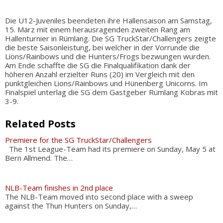
Die U12-Juveniles beendeten ihre Hallensaison am Samstag,
15. März mit einem herausragenden zweiten Rang am
Hallenturnier in Rümlang. Die SG TruckStar/Challengers zeigte
die beste Saisonleistung, bei welcher in der Vorrunde die
Lions/Rainbows und die Hunters/Frogs bezwungen wurden.
Am Ende schaffte die SG die Finalqualifikation dank der
höheren Anzahl erzielter Runs (20) im Vergleich mit den
punktgleichen Lions/Rainbows und Hünenberg Unicorns. Im
Finalspiel unterlag die SG dem Gastgeber Rümlang Kobras mit
3-9.
Related Posts
Premiere for the SG TruckStar/Challengers
The 1st League-Team had its premiere on Sunday, May 5 at
Bern Allmend. The…
NLB-Team finishes in 2nd place
The NLB-Team moved into second place with a sweep
against the Thun Hunters on Sunday,…